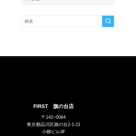
ー
カ
イ
ブ
FIRST 旗の台店
〒142−0064
東京都品川区旗の台2-1-21
小柳ビル3F