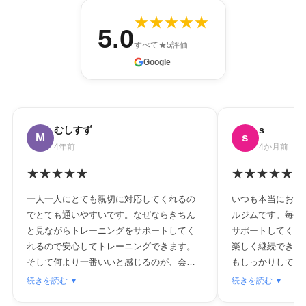
★
★
★
★
★
5.0
すべて★5評価
Google
むしすず
s
M
s
4年前
4か月前
★★★★★
★★★★★
一人一人にとても親切に対応してくれるの
いつも本当にお世
でとても通いやすいです。なぜならきちん
ルジムです。毎回
と見ながらトレーニングをサポートしてく
サポートしてくれ
れるので安心してトレーニングできます。
楽しく継続できて
そして何より一番いいと感じるのが、会話
もしっかりしてい
しながらトレーニングできるのがいいで
でしてくれるのが
続きを読む ▼
続きを読む ▼
す。自然体でトレーニングできます。