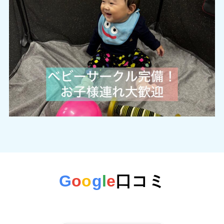
G
o
o
g
l
e
口コミ