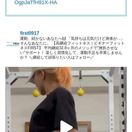
OgpJaTfH91X-HA
first0917
運動、続かないあなたへ🙌
「気持ちは元気だけど身体が…」
そんなあなたに。
【高継続フィットネス｜ビギナーフィット
ネスFIRST】
平均継続32.8ヶ月のメソッドで"挫折させな
い"サポート！
楽しく習慣化して、運動不足を卒業しません
か？
＼継続して頑張りたい人はフォロー／