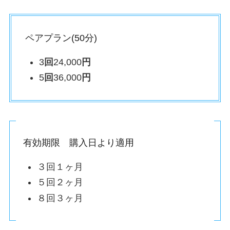
ペアプラン(50分)
3
回
24,000
円
5
回
36,000
円
有効期限 購入日より適用
３回１ヶ月
５回２ヶ月
８回３ヶ月