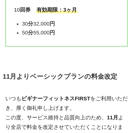
10
回券
有効期限：3ヶ月
30
分
32,000
円
50
分
55,000
円
11月より
ベーシックプランの料金改定
いつも
ビギナーフィットネスFIRST
をご利用いただ
き、厚く御礼申し上げます。
この度、サービス維持と品質向上のため、
11月
よ
り全店で料金を改定させていただくことになりま