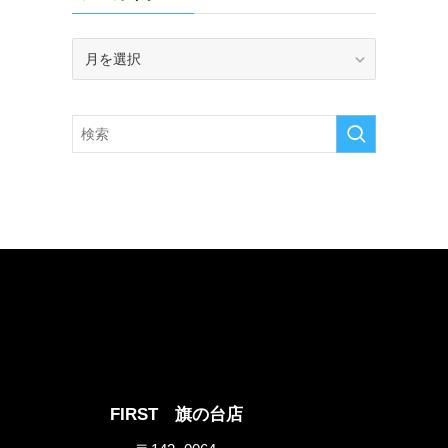
ア
ー
カ
イ
ブ
FIRST 旗の台店