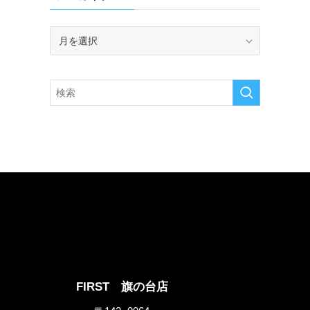
ア
ー
カ
イ
ブ
FIRST 旗の台店