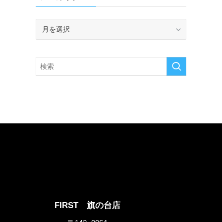
ア
ー
カ
イ
ブ
FIRST 旗の台店