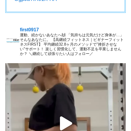
first0917
運動、続かないあなたへ🙌
「気持ちは元気だけど身体が…」
そんなあなたに。
【高継続フィットネス｜ビギナーフィット
ネスFIRST】
平均継続32.8ヶ月のメソッドで"挫折させな
い"サポート！
楽しく習慣化して、運動不足を卒業しません
か？
＼継続して頑張りたい人はフォロー／