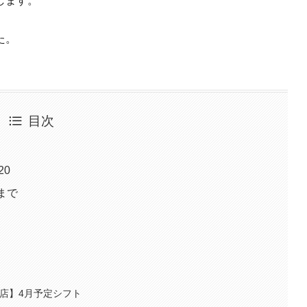
します。
た。
目次
20
まで
田店】4月予定シフト