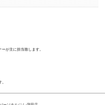
ナーが主に担当致します。
です。
️パーソナルジム-蒲田店