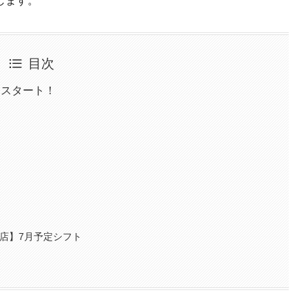
します。
目次
りスタート！
田店】7月予定シフト